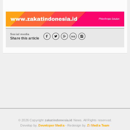
Mustahik
Muzaki
Palestina
Social media



wa

Share this article
Wakaf
Wasiat dan DSKL
Z-UPDATE
Z-Academy
Z-Commerce
Z-Celeb
Z-Spirit
© 2026 Copyright
zakatindonesia.id
News. All Rights reserved.
Develop by.
Developer Media
- Redesign by.
Zi Media Team