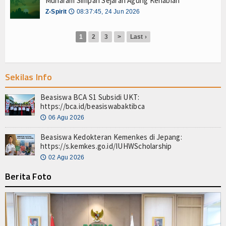
Muharam Simpan Sejarah Agung Kenabian
Z-Jurnal
Z-Spirit
08:37:45, 24 Jun 2026
🕔
Z-Style
1
2
3
>
Last ›
Z-Tech
Z-Travel
Sekilas Info
PROFIL
Beasiswa BCA S1 Subsidi UKT:
https://bca.id/beasiswabaktibca
Filantroper
06 Agu 2026
🕔
Zakatpedia
Beasiswa Kedokteran Kemenkes di Jepang:
https://s.kemkes.go.id/IUHWScholarship
Organisasi Filantropi
02 Agu 2026
🕔
Berita Foto
HIKMAH
Opini
Cerpen