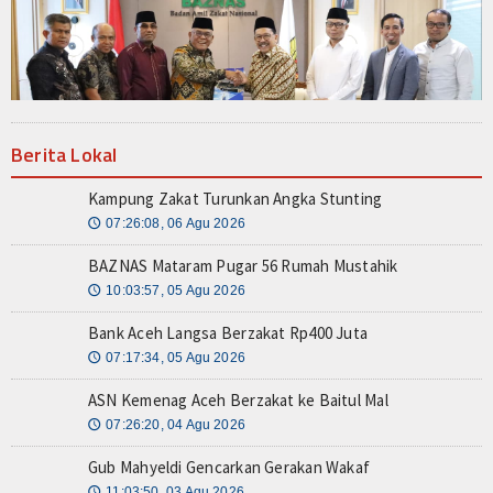
Resensi
Z-STORY
Z-Story Lokal
Berita Lokal
Z-Story Nasional
Kampung Zakat Turunkan Angka Stunting
Z-Story Global
07:26:08, 06 Agu 2026
🕔
BAZNAS Mataram Pugar 56 Rumah Mustahik
Galeri
10:03:57, 05 Agu 2026
🕔
Agenda
Bank Aceh Langsa Berzakat Rp400 Juta
07:17:34, 05 Agu 2026
🕔
Video
ASN Kemenag Aceh Berzakat ke Baitul Mal
Indeks Berita
07:26:20, 04 Agu 2026
🕔
Gub Mahyeldi Gencarkan Gerakan Wakaf
11:03:50, 03 Agu 2026
🕔