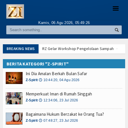
☰
Kamis, 06 Agu 2026,
05:49:26
WARTA
Lokal
RZ Gelar Workshop Pengelolaan Sampah
Duni
BREAKING NEWS
HUT Jakarta, Kemenag Bidik Wakaf Rp500 M
B
Nasional
AI Dorong Zakat Wakaf Raup 1,2 Triliun USD
BA
BERITA KATEGORI "Z-SPIRIT"
UMKM Depok Dapat Gerobak Lazisnu
RZ Gela
Internasional
Ini Dia Amalan Berkah Bulan Safar
Lazismu Layani Pasien Kanker Palestina
HUT J
Z-Spirit
10:44:20, 04 Agu 2026
🕔
Kampung Zakat Turunkan Angka Stunting
AI D
ANEKA
Lazismu Perluas Manfaat untuk Mustahik
UMKM
Memperkuat Iman di Rumah Singgah
Dunia Abaikan Krisis Kemanusiaan Sudan
Lazi
LAZ
Z-Spirit
12:34:06, 23 Jul 2026
🕔
BCA Buka Beasiswa S1 Subsidi UKT
Kampung Z
Fikih Zakat
BAZNAS Mataram Pugar 56 Rumah Mustahik
L
Bagaimana Hukum Berzakat ke Orang Tua?
Z-Spirit
07:48:27, 23 Jul 2026
🕔
Filantropi