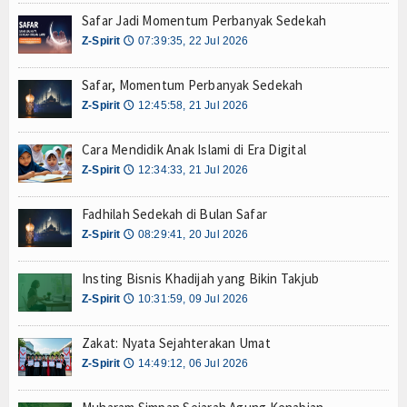
Mustahik
Safar Jadi Momentum Perbanyak Sedekah
Z-Spirit
07:39:35, 22 Jul 2026
🕔
Muzaki
Safar, Momentum Perbanyak Sedekah
Palestina
Z-Spirit
12:45:58, 21 Jul 2026
🕔
Wakaf
Cara Mendidik Anak Islami di Era Digital
Z-Spirit
12:34:33, 21 Jul 2026
🕔
Wasiat dan DSKL
Fadhilah Sedekah di Bulan Safar
Z-UPDATE
Z-Spirit
08:29:41, 20 Jul 2026
🕔
Z-Academy
Insting Bisnis Khadijah yang Bikin Takjub
Z-Commerce
Z-Spirit
10:31:59, 09 Jul 2026
🕔
Z-Celeb
Zakat: Nyata Sejahterakan Umat
Z-Spirit
14:49:12, 06 Jul 2026
🕔
Z-Spirit