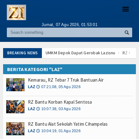
☰
Jumat, 07 Agu 2026,
01:53:01
WARTA
Lokal
UMKM Depok Dapat Gerobak Lazisnu
RZ Gelar 
BREAKING NEWS
Lazismu Layani Pasien Kanker Palestina
HUT Jak
Nasional
Kampung Zakat Turunkan Angka Stunting
AI Dor
BERITA KATEGORI "LAZ"
Lazismu Perluas Manfaat untuk Mustahik
UMKM D
Internasional
Kemarau, RZ Tebar 7 Truk Bantuan Air
Dunia Abaikan Krisis Kemanusiaan Sudan
Lazism
LAZ
07:21:08, 05 Agu 2026
🕔
BCA Buka Beasiswa S1 Subsidi UKT
Kampung Zak
ANEKA
Alumni UGM Donasi Banjir Sumatra Rp75 Juta
La
RZ Bantu Korban Kapal Sentosa
RZ Gelar Workshop Pengelolaan Sampah
Dunia 
LAZ
LAZ
10:07:38, 03 Agu 2026
🕔
HUT Jakarta, Kemenag Bidik Wakaf Rp500 M
BCA
Fikih Zakat
AI Dorong Zakat Wakaf Raup 1,2 Triliun USD
Alum
RZ Bantu Alat Sekolah Yatim Cihampelas
LAZ
10:04:19, 01 Agu 2026
🕔
Filantropi