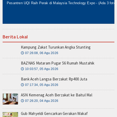
Resensi
Z-STORY
Z-Story Lokal
Berita Lokal
Z-Story Nasional
Kampung Zakat Turunkan Angka Stunting
Z-Story Global
07:26:08, 06 Agu 2026
🕔
BAZNAS Mataram Pugar 56 Rumah Mustahik
Galeri
10:03:57, 05 Agu 2026
🕔
Agenda
Bank Aceh Langsa Berzakat Rp400 Juta
07:17:34, 05 Agu 2026
🕔
Video
ASN Kemenag Aceh Berzakat ke Baitul Mal
Indeks Berita
07:26:20, 04 Agu 2026
🕔
Gub Mahyeldi Gencarkan Gerakan Wakaf