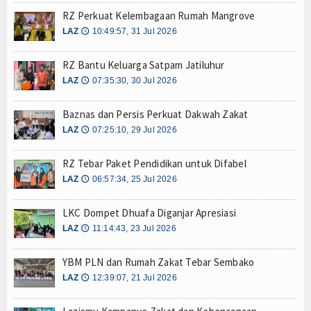
Mustahik
RZ Perkuat Kelembagaan Rumah Mangrove
LAZ
10:49:57, 31 Jul 2026
🕔
Muzaki
RZ Bantu Keluarga Satpam Jatiluhur
Palestina
LAZ
07:35:30, 30 Jul 2026
🕔
Wakaf
Baznas dan Persis Perkuat Dakwah Zakat
LAZ
07:25:10, 29 Jul 2026
🕔
Wasiat dan DSKL
RZ Tebar Paket Pendidikan untuk Difabel
Z-UPDATE
LAZ
06:57:34, 25 Jul 2026
🕔
Z-Academy
LKC Dompet Dhuafa Diganjar Apresiasi
Z-Commerce
LAZ
11:14:43, 23 Jul 2026
🕔
Z-Celeb
YBM PLN dan Rumah Zakat Tebar Sembako
LAZ
12:39:07, 21 Jul 2026
🕔
Z-Spirit