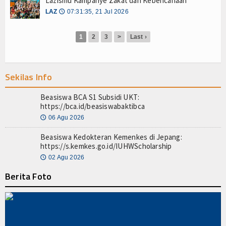
Lazismu Kampanye Zakat dan Kebencanaan
Z-Jurnal
LAZ
07:31:35, 21 Jul 2026
🕔
Z-Style
1
2
3
>
Last ›
Z-Tech
Z-Travel
Sekilas Info
PROFIL
Beasiswa BCA S1 Subsidi UKT:
https://bca.id/beasiswabaktibca
Filantroper
06 Agu 2026
🕔
Zakatpedia
Beasiswa Kedokteran Kemenkes di Jepang:
https://s.kemkes.go.id/IUHWScholarship
Organisasi Filantropi
02 Agu 2026
🕔
Berita Foto
HIKMAH
Opini
Cerpen