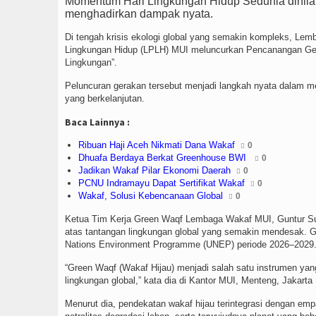
Momentum Hari Lingkungan Hidup Sedunia dinilai
menghadirkan dampak nyata.
Di tengah krisis ekologi global yang semakin kompleks, L
Lingkungan Hidup (LPLH) MUI meluncurkan Pencanangan Ger
Lingkungan”.
Peluncuran gerakan tersebut menjadi langkah nyata dalam meng
yang berkelanjutan.
Baca Lainnya :
Ribuan Haji Aceh Nikmati Dana Wakaf
0
Dhuafa Berdaya Berkat Greenhouse BWI
0
Jadikan Wakaf Pilar Ekonomi Daerah
0
PCNU Indramayu Dapat Sertifikat Wakaf
0
Wakaf, Solusi Kebencanaan Global
0
Ketua Tim Kerja Green Waqf Lembaga Wakaf MUI, Guntur Sub
atas tantangan lingkungan global yang semakin mendesak. Ger
Nations Environment Programme (UNEP) periode 2026–2029
“Green Waqf (Wakaf Hijau) menjadi salah satu instrumen 
lingkungan global,” kata dia di Kantor MUI, Menteng, Jakarta P
Menurut dia, pendekatan wakaf hijau terintegrasi dengan empa