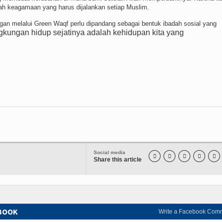
ah keagamaan yang harus dijalankan setiap Muslim.
ngan melalui Green Waqf perlu dipandang sebagai bentuk ibadah sosial yang
gkungan hidup sejatinya adalah kehidupan kita yang
Social media





Share this article
EBOOK
Write a Facebook Com