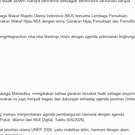
 tidak boleh hanya berhenti sebagai seremoni tahunan tanpa
embaga Wakaf Majelis Ulama Indonesia (MUI) bersama Lembaga Pemuliaan
akan Wakaf Hijau MUI dengan tema “Gerakan Hijau Pemuliaan dan Pemulih
integrasikan nilai-nilai filantropi Islam dengan agenda pelestarian lingkung
agja Mahardika, mengatakan bahwa gerakan tersebut hadir sebagai respon
akan ini juga menjadi bagian dari dukungan terhadap agenda prioritas Unite
.
yang mampu menjembatani agenda pembangunan nasional dengan agenda
usat, dilansir dari MUI Digital, Sabtu (6/6/2026).
t prioritas utama UNEP 2026, yaitu stabilitas iklim, harmoni dengan alam,