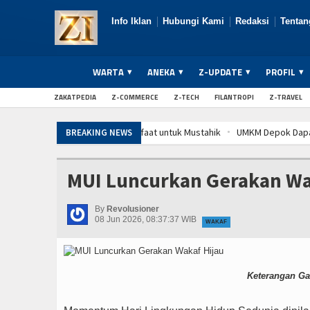
Info Iklan
Hubungi Kami
Redaksi
Tentan
WARTA
ANEKA
Z-UPDATE
PROFIL
ZAKATPEDIA
Z-COMMERCE
Z-TECH
FILANTROPI
Z-TRAVEL
azismu Perluas Manfaat untuk Mustahik
UMKM Depok Dapat Gerobak Laz
BREAKING NEWS
azismu Perluas Manfaat untuk Mustahik
UMKM Depok Dapat Gerobak Laz
azismu Perluas Manfaat untuk Mustahik
UMKM Depok Dapat Gerobak Laz
MUI Luncurkan Gerakan Wa
By
Revolusioner
08 Jun 2026, 08:37:37 WIB
WAKAF
Keterangan Ga