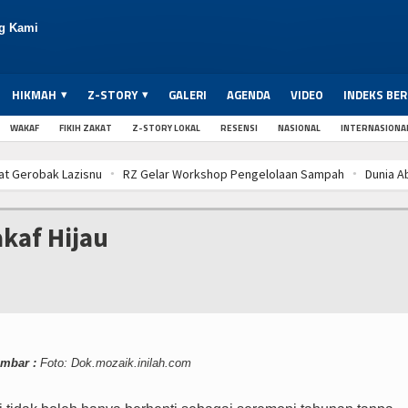
g Kami
HIKMAH
Z-STORY
GALERI
AGENDA
VIDEO
INDEKS BER
WAKAF
FIKIH ZAKAT
Z-STORY LOKAL
RESENSI
NASIONAL
INTERNASIONA
isnu
RZ Gelar Workshop Pengelolaan Sampah
Dunia Abaikan Krisis 
isnu
RZ Gelar Workshop Pengelolaan Sampah
Dunia Abaikan Krisis 
isnu
RZ Gelar Workshop Pengelolaan Sampah
Dunia Abaikan Krisis 
kaf Hijau
mbar :
Foto: Dok.mozaik.inilah.com