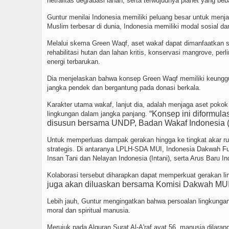
netralitas degradasi lahan, serta terwujudnya planet yang beba
Guntur menilai Indonesia memiliki peluang besar untuk menj
Muslim terbesar di dunia, Indonesia memiliki modal sosial 
Melalui skema Green Waqf, aset wakaf dapat dimanfaatkan se
rehabilitasi hutan dan lahan kritis, konservasi mangrove, pe
energi terbarukan.
Dia menjelaskan bahwa konsep Green Waqf memiliki keunggu
jangka pendek dan bergantung pada donasi berkala.
Karakter utama wakaf, lanjut dia, adalah menjaga aset poko
“Konsep ini diformul
lingkungan dalam jangka panjang.
disusun bersama UNDP, Badan Wakaf Indonesia (B
Untuk memperluas dampak gerakan hingga ke tingkat akar
strategis. Di antaranya LPLH-SDA MUI, Indonesia Dakwah Fun
Insan Tani dan Nelayan Indonesia (Intani), serta Arus Baru I
Kolaborasi tersebut diharapkan dapat memperkuat gerakan l
juga akan diluaskan bersama Komisi Dakwah MUI h
Lebih jauh, Guntur mengingatkan bahwa persoalan lingkungan
moral dan spiritual manusia.
Merujuk pada Alquran Surat Al-A'raf ayat 56, manusia dilar