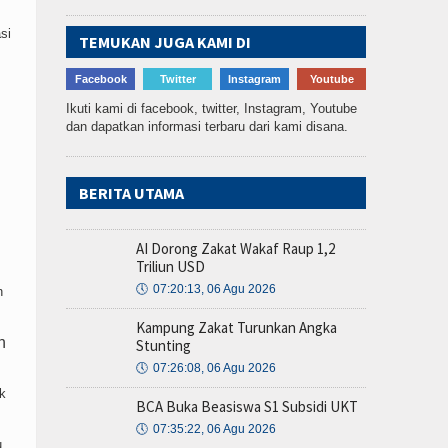
si
TEMUKAN JUGA KAMI DI
Facebook
Twitter
Instagram
Youtube
Ikuti kami di facebook, twitter, Instagram, Youtube
dan dapatkan informasi terbaru dari kami disana.
BERITA UTAMA
AI Dorong Zakat Wakaf Raup 1,2
Triliun USD
🕔
07:20:13, 06 Agu 2026
n
Kampung Zakat Turunkan Angka
n
Stunting
🕔
07:26:08, 06 Agu 2026
k
BCA Buka Beasiswa S1 Subsidi UKT
🕔
07:35:22, 06 Agu 2026
,