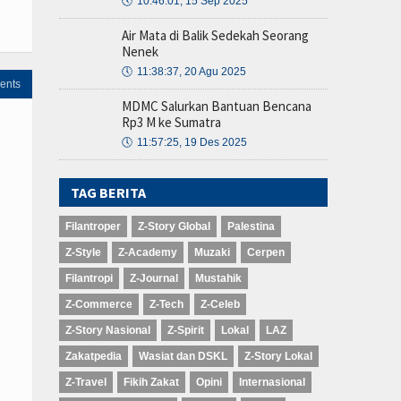
🕔
10:46:01, 15 Sep 2025
Air Mata di Balik Sedekah Seorang
Nenek
🕔
11:38:37, 20 Agu 2025
ents
MDMC Salurkan Bantuan Bencana
Rp3 M ke Sumatra
🕔
11:57:25, 19 Des 2025
TAG BERITA
Filantroper
Z-Story Global
Palestina
Z-Style
Z-Academy
Muzaki
Cerpen
Filantropi
Z-Journal
Mustahik
Z-Commerce
Z-Tech
Z-Celeb
Z-Story Nasional
Z-Spirit
Lokal
LAZ
Zakatpedia
Wasiat dan DSKL
Z-Story Lokal
Z-Travel
Fikih Zakat
Opini
Internasional