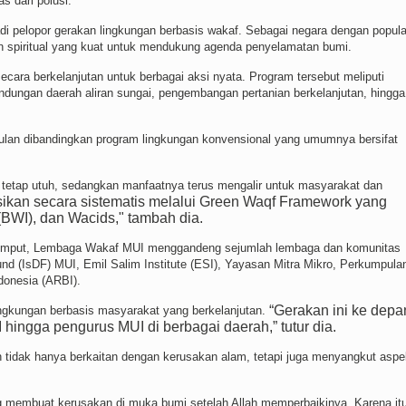
s dari polusi.
adi pelopor gerakan lingkungan berbasis wakaf. Sebagai negara dengan popula
dan spiritual yang kuat untuk mendukung agenda penyelamatan bumi.
cara berkelanjutan untuk berbagai aksi nyata. Program tersebut meliputi
rlindungan daerah aliran sungai, pengembangan pertanian berkelanjutan, hingga
lan dibandingkan program lingkungan konvensional yang umumnya bersifat
k tetap utuh, sedangkan manfaatnya terus mengalir untuk masyarakat dan
asikan secara sistematis melalui Green Waqf Framework yang
WI), dan Wacids," tambah dia.
 rumput, Lembaga Wakaf MUI menggandeng sejumlah lembaga dan komunitas
d (IsDF) MUI, Emil Salim Institute (ESI), Yayasan Mitra Mikro, Perkumpula
ndonesia (ARBI).
“Gerakan ini ke depa
ingkungan berbasis masyarakat yang berkelanjutan.
ingga pengurus MUI di berbagai daerah,” tutur dia.
 tidak hanya berkaitan dengan kerusakan alam, tetapi juga menyangkut aspe
ang membuat kerusakan di muka bumi setelah Allah memperbaikinya. Karena itu