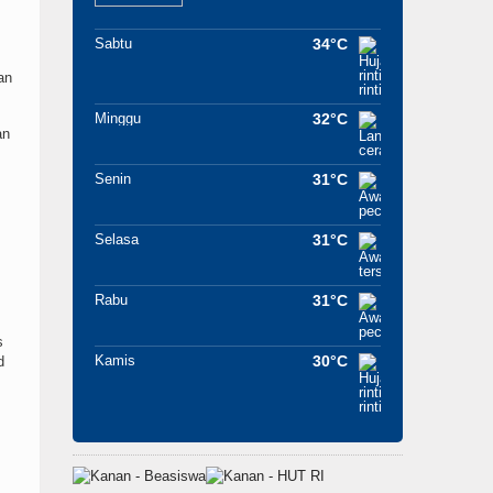
Sabtu
34°C
an
Minggu
32°C
an
Senin
31°C
Selasa
31°C
Rabu
31°C
s
Kamis
30°C
d