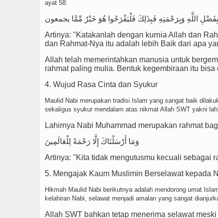
ayat 58:
ِفَضْلِ اللَّهِ وَبِرَحْمَتِهِ فَبِذَلِكَ فَلْيَفْرَحُوا هُوَ خَيْرٌ مِّمَّا يجمعون
Artinya: "Katakanlah dengan kurnia Allah dan Ra
dan Rahmat-Nya itu adalah lebih Baik dari apa y
Allah telah memerintahkan manusia untuk bergemb
rahmat paling mulia. Bentuk kegembiraan itu bis
4. Wujud Rasa Cinta dan Syukur
Maulid Nabi merupakan tradisi Islam yang sangat baik dila
sekaligus syukur mendalam atas nikmat Allah SWT yakni lah
Lahirnya Nabi Muhammad merupakan rahmat bagi 
وَمَا أَرْسَلْنَاكَ إِلَّا رَحْمَةً لِلْعَالَمِينَ
Artinya: "Kita tidak mengutusmu kecuali sebagai 
5. Mengajak Kaum Muslimin Berselawat kepada 
Hikmah Maulid Nabi berikutnya adalah mendorong umat Isl
kelahiran Nabi, selawat menjadi amalan yang sangat dianjurk
Allah SWT bahkan tetap menerima selawat meski d