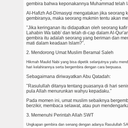
gembira bahwa keponakannya Muhammad telah la
Al-Hafizh Ad-Dimasyqi mengatakan jika seorang k
gembiranya, maka seorang mukmin tentu akan memp
"Jika keringanan itu didapatkan oleh seorang kafir
Lahabin Wa tabb' dan telah di-cap dalam Al-Qur
gembira itu adalah seorang yang beriman dan me
mati dalam keadaan Islam?".
2. Mendorong Umat Muslim Beramal Saleh
Hikmah Maulid Nabi yang bisa dipetik selanjutnya yaitu me
hari kelahirannya serta bergembira dengan cara berpuasa.
Sebagaimana diriwayatkan Abu Qatadah:
"Rasulullah ditanya tentang puasanya di hari senin?
pula Allah menurunkan wahyu kepadaku."
Pada momen ini, umat muslim sebaiknya bergem
berzikir, membaca selawat, atau pun mendengarka
3. Memenuhi Perintah Allah SWT
Ungkapan gembira dan senang dengan adanya Rasulullah SA