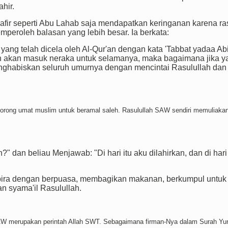
hir.
afir seperti Abu Lahab saja mendapatkan keringanan karena ra
eroleh balasan yang lebih besar. Ia berkata:
 yang telah dicela oleh Al-Qur'an dengan kata 'Tabbat yadaa Abi
'an akan masuk neraka untuk selamanya, maka bagaimana jika y
nghabiskan seluruh umurnya dengan mencintai Rasulullah dan
ndorong umat muslim untuk beramal saleh. Rasulullah SAW sendiri memuliaka
" dan beliau Menjawab: "Di hari itu aku dilahirkan, dan di hari 
bira dengan berpuasa, membagikan makanan, berkumpul untuk
n syama'il Rasulullah.
W merupakan perintah Allah SWT. Sebagaimana firman-Nya dalam Surah Yu