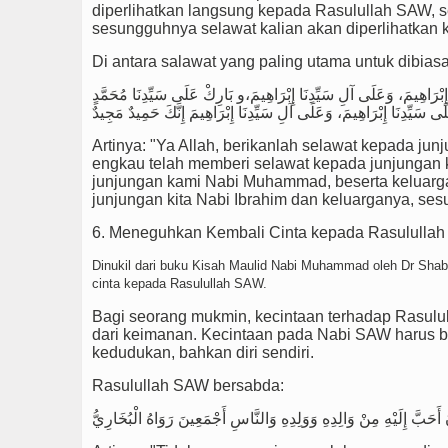
diperlihatkan langsung kepada Rasulullah SAW, 
sesungguhnya selawat kalian akan diperlihatkan 
Di antara salawat yang paling utama untuk dibias
ِبْرَاهِيمَ، وَعَلَى آلِ سَيِّدِنَا إِبْرَاهِيمَ،و بَارِكْ عَلَى سَيِّدِنَا مُحَمَّدٍ
Artinya: "Ya Allah, berikanlah selawat kepada 
engkau telah memberi selawat kepada junjungan k
junjungan kami Nabi Muhammad, beserta keluar
junjungan kita Nabi Ibrahim dan keluarganya, se
6. Meneguhkan Kembali Cinta kepada Rasululla
Dinukil dari buku Kisah Maulid Nabi Muhammad oleh Dr Sh
cinta kepada Rasulullah SAW.
Bagi seorang mukmin, kecintaan terhadap Rasul
dari keimanan. Kecintaan pada Nabi SAW harus bera
kedudukan, bahkan diri sendiri.
Rasulullah SAW bersabda: