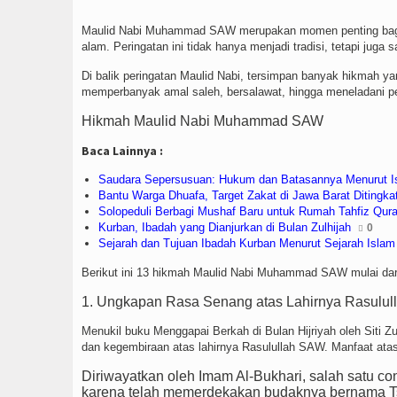
Maulid Nabi Muhammad SAW merupakan momen penting bagi u
alam. Peringatan ini tidak hanya menjadi tradisi, tetapi jug
Di balik peringatan Maulid Nabi, tersimpan banyak hikmah y
memperbanyak amal saleh, bersalawat, hingga meneladani pe
Hikmah Maulid Nabi Muhammad SAW
Baca Lainnya :
Saudara Sepersusuan: Hukum dan Batasannya Menurut I
Bantu Warga Dhuafa, Target Zakat di Jawa Barat Ditingka
Solopeduli Berbagi Mushaf Baru untuk Rumah Tahfiz Qur
Kurban, Ibadah yang Dianjurkan di Bulan Zulhijah
0
Sejarah dan Tujuan Ibadah Kurban Menurut Sejarah Islam
Berikut ini 13 hikmah Maulid Nabi Muhammad SAW mulai dari 
1. Ungkapan Rasa Senang atas Lahirnya Rasulul
Menukil buku Menggapai Berkah di Bulan Hijriyah oleh Siti
dan kegembiraan atas lahirnya Rasulullah SAW. Manfaat atas 
Diriwayatkan oleh Imam Al-Bukhari, salah satu co
karena telah memerdekakan budaknya bernama Tsu