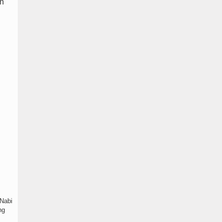
an
Nabi
ng