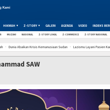
g Kami
HIKMAH
Z-STORY
GALERI
AGENDA
VIDEO
INDEKS BER
ER
MUZAKI
NASIONAL
Z-STORY LOKAL
Z-COMMERCE
Z-STORY NASIONAL
ah
Dunia Abaikan Krisis Kemanusiaan Sudan
Lazismu Layani Pasien Ka
ah
Dunia Abaikan Krisis Kemanusiaan Sudan
Lazismu Layani Pasien Ka
ah
Dunia Abaikan Krisis Kemanusiaan Sudan
Lazismu Layani Pasien Ka
uhammad SAW