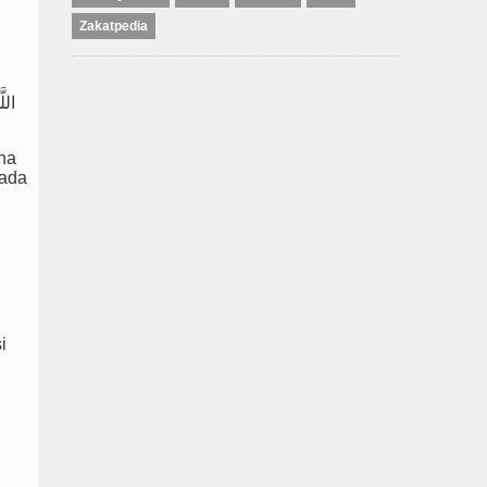
Zakatpedia
اللّ
na
pada
i