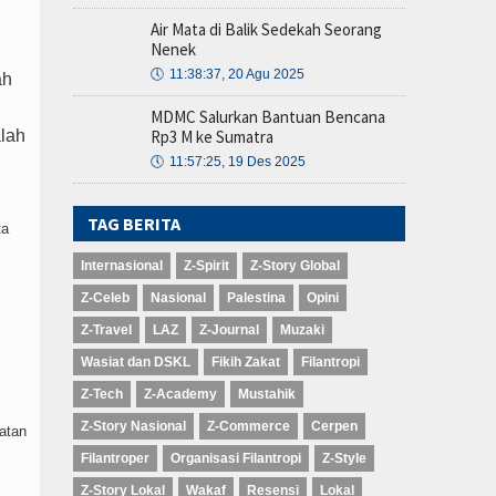
Air Mata di Balik Sedekah Seorang
Nenek
🕔
11:38:37, 20 Agu 2025
ah
MDMC Salurkan Bantuan Bencana
Rp3 M ke Sumatra
alah
🕔
11:57:25, 19 Des 2025
TAG BERITA
ta
Internasional
Z-Spirit
Z-Story Global
Z-Celeb
Nasional
Palestina
Opini
Z-Travel
LAZ
Z-Journal
Muzaki
Wasiat dan DSKL
Fikih Zakat
Filantropi
Z-Tech
Z-Academy
Mustahik
Z-Story Nasional
Z-Commerce
Cerpen
atan
Filantroper
Organisasi Filantropi
Z-Style
Z-Story Lokal
Wakaf
Resensi
Lokal