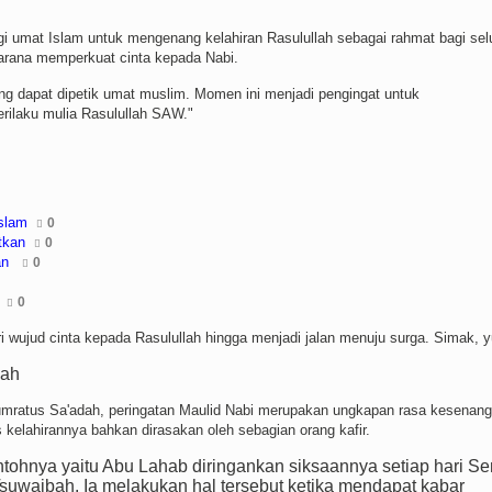
mat Islam untuk mengenang kelahiran Rasulullah sebagai rahmat bagi sel
a sarana memperkuat cinta kepada Nabi.
ang dapat dipetik umat muslim. Momen ini menjadi pengingat untuk
rilaku mulia Rasulullah SAW."
slam
0
tkan
0
an
0
0
wujud cinta kepada Rasulullah hingga menjadi jalan menuju surga. Simak, y
lah
 Zumratus Sa'adah, peringatan Maulid Nabi merupakan ungkapan rasa kesenan
kelahirannya bahkan dirasakan oleh sebagian orang kafir.
ntohnya yaitu Abu Lahab diringankan siksaannya setiap hari Se
waibah. Ia melakukan hal tersebut ketika mendapat kabar