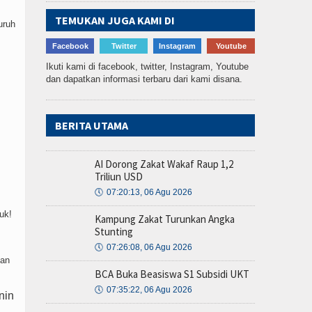
TEMUKAN JUGA KAMI DI
uruh
Facebook
Twitter
Instagram
Youtube
Ikuti kami di facebook, twitter, Instagram, Youtube
dan dapatkan informasi terbaru dari kami disana.
BERITA UTAMA
AI Dorong Zakat Wakaf Raup 1,2
Triliun USD
🕔
07:20:13, 06 Agu 2026
uk!
Kampung Zakat Turunkan Angka
Stunting
🕔
07:26:08, 06 Agu 2026
gan
BCA Buka Beasiswa S1 Subsidi UKT
🕔
07:35:22, 06 Agu 2026
nin