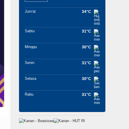
Jum'at
34°C
Sabtu
31°C
Minggu
30°C
Senin
31°C
Selasa
30°C
Rabu
31°C