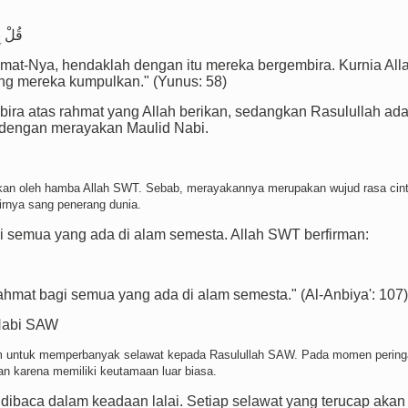
قُلْ ب
hmat-Nya, hendaklah dengan itu mereka bergembira. Kurnia All
ang mereka kumpulkan." (Yunus: 58)
ira atas rahmat yang Allah berikan, sedangkan Rasulullah ad
a dengan merayakan Maulid Nabi.
kukan oleh hamba Allah SWT. Sebab, merayakannya merupakan wujud rasa cin
irnya sang penerang dunia.
semua yang ada di alam semesta. Allah SWT berfirman:
rahmat bagi semua yang ada di alam semesta." (Al-Anbiya': 107)
Nabi SAW
am untuk memperbanyak selawat kepada Rasulullah SAW. Pada momen pering
an karena memiliki keutamaan luar biasa.
ibaca dalam keadaan lalai. Setiap selawat yang terucap akan