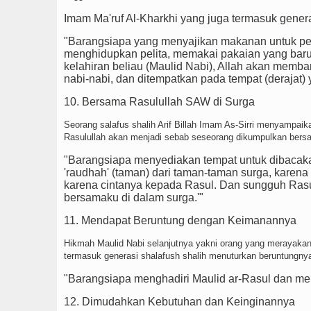
Imam Ma'ruf Al-Kharkhi yang juga termasuk gener
"Barangsiapa yang menyajikan makanan untuk p
menghidupkan pelita, memakai pakaian yang ba
kelahiran beliau (Maulid Nabi), Allah akan memba
nabi-nabi, dan ditempatkan pada tempat (derajat) y
10. Bersama Rasulullah SAW di Surga
Seorang salafus shalih Arif Billah Imam As-Sirri menyampai
Rasulullah akan menjadi sebab seseorang dikumpulkan bersam
"Barangsiapa menyediakan tempat untuk dibaca
'raudhah' (taman) dari taman-taman surga, karen
karena cintanya kepada Rasul. Dan sungguh Rasu
bersamaku di dalam surga.'"
11. Mendapat Beruntung dengan Keimanannya
Hikmah Maulid Nabi selanjutnya yakni orang yang merayaka
termasuk generasi shalafush shalih menuturkan beruntungny
"Barangsiapa menghadiri Maulid ar-Rasul dan m
12. Dimudahkan Kebutuhan dan Keinginannya