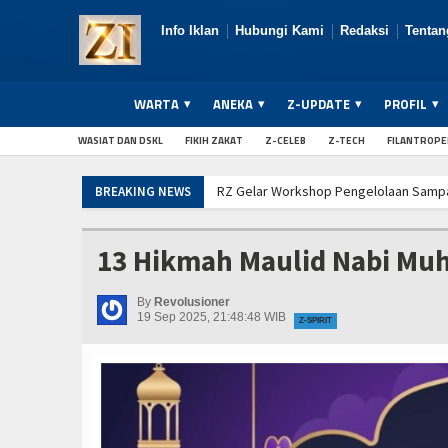
Info Iklan
Hubungi Kami
Redaksi
Tentan
WARTA
ANEKA
Z-UPDATE
PROFIL
WASIAT DAN DSKL
FIKIH ZAKAT
Z-CELEB
Z-TECH
FILANTROP
RZ Gelar Workshop Pengelolaan Samp
BREAKING NEWS
RZ Gelar Workshop Pengelolaan Samp
RZ Gelar Workshop Pengelolaan Samp
13 Hikmah Maulid Nabi M
By
Revolusioner
19 Sep 2025, 21:48:48 WIB
Z-SPIRIT