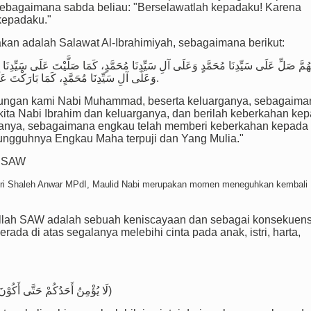
sebagaimana sabda beliau: "Berselawatlah kepadaku! Karena
kepadaku."
akan adalah Salawat Al-Ibrahimiyah, sebagaimana berikut:
َهُمَّ صَلِّ عَلَى سَيِّدِنَا مُحَمَّدٍ وَعَلَى آلِ سَيِّدِنَا مُحَمَّدٍ، كَمَا صَلَّيْتَ عَلَى سَيِّدِنَا إ
وَعَلَى آلِ سَيِّدِنَا مُحَمَّدٍ، كَمَا بَارَكْتَ عَلَى سَيِّدِنَا إِبْرَاهِيمَ، وَعَلَى آلِ سَيِّدِنَا إِبْرَاهِيمَ إِنَّكَ حَمِيدٌ مَجِيدٌ.
junjungan kami Nabi Muhammad, beserta keluarganya, sebagaima
ita Nabi Ibrahim dan keluarganya, dan berilah keberkahan ke
ganya, sebagaimana engkau telah memberi keberkahan kepada
sungguhnya Engkau Maha terpuji dan Yang Mulia."
h SAW
abri Shaleh Anwar MPdI, Maulid Nabi merupakan momen meneguhkan kembali
ullah SAW adalah sebuah keniscayaan dan sebagai konsekuens
da di atas segalanya melebihi cinta pada anak, istri, harta,
لَا يُؤْمِنُ أَحَدُكُمْ حَتَّى أَكُوْنَ أَحَبَّ إِلَيْهِ مِنْ وَالِدِهِ وَوَلِدِهِ وَالنَّاسِ أَجْمَعِينَ رَوَاهُ الْبُخَارِيُّ)