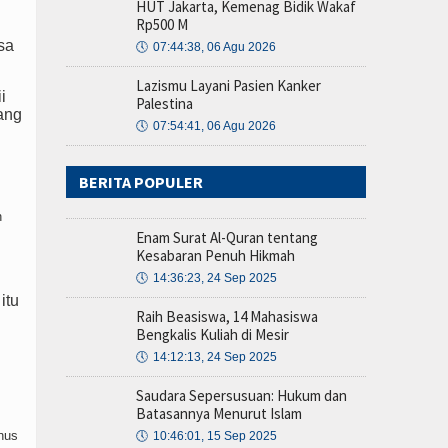
HUT Jakarta, Kemenag Bidik Wakaf
Rp500 M
sa
🕔
07:44:38, 06 Agu 2026
Lazismu Layani Pasien Kanker
i
Palestina
ang
🕔
07:54:41, 06 Agu 2026
BERITA POPULER
n
Enam Surat Al-Quran tentang
Kesabaran Penuh Hikmah
🕔
14:36:23, 24 Sep 2025
itu
Raih Beasiswa, 14 Mahasiswa
Bengkalis Kuliah di Mesir
🕔
14:12:13, 24 Sep 2025
Saudara Sepersusuan: Hukum dan
Batasannya Menurut Islam
nus
🕔
10:46:01, 15 Sep 2025