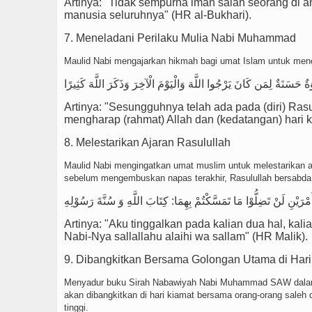
Artinya: "Tidak sempurna iman salah seorang di an
manusia seluruhnya" (HR al-Bukhari).
7. Meneladani Perilaku Mulia Nabi Muhammad
Maulid Nabi mengajarkan hikmah bagi umat Islam untuk mene
Artinya: "Sesungguhnya telah ada pada (diri) Rasul
mengharap (rahmat) Allah dan (kedatangan) hari k
8. Melestarikan Ajaran Rasulullah
Maulid Nabi mengingatkan umat muslim untuk melestarikan aj
sebelum mengembuskan napas terakhir, Rasulullah bersabda
ْرَيْنِ لَنْ تَضِلُّوْا مَا تَمَسَّكْتُمْ بِهِمَا: كِتَابَ اللَّهِ وَ سُنَّةَ رَسُوْلِهِ
Artinya: "Aku tinggalkan pada kalian dua hal, kal
Nabi-Nya sallallahu alaihi wa sallam" (HR Malik).
9. Dibangkitkan Bersama Golongan Utama di Hari
Menyadur buku Sirah Nabawiyah Nabi Muhammad SAW dalam Ka
akan dibangkitkan di hari kiamat bersama orang-orang saleh d
tinggi.