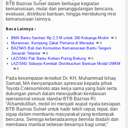
Z-Jurnal
BTB Baznas Sulsel dalam berbagai kegiatan
kemanusiaan, mulai dari penanggulangan bencana,
Z-Style
evakuasi, distribusi bantuan, hingga mendukung misi
kemanusiaan lainnya.
Z-Tech
Baca Lainnya :
Z-Travel
BMA Bantu Sanitasi Rp 2,3 M untuk 260 Keluarga Miskin
0
Muramsari, Kampung Zakat Pertama di Merauke
0
BAZNAS Bali dan Komunitas Kemanusiaan Bantu Tangani
PROFIL
Jenazah Telantar
0
LAZISNU Pati Bantu Korban Puting Beliung
0
Filantroper
LAZISNU Sidoarjo Kembali Distribusikan Bantuan Modal UMKM
0
Zakatpedia
Pada kesempatan tersebut Dr. KH. Muhammad Ishaq
Samad, MA menyampaikan apresiasi kepada pihak
Organisasi Filantropi
Toyota Cokroaminoto atas kerja sama yang baik serta
dukungan penuh dalam mewujudkan kendaraan
operasional sesuai standar BTB Baznas RI.
HIKMAH
“Alhamdulillah, mobil ini menjadi wujud nyata kesiapan
BTB Baznas Sulsel untuk hadir lebih cepat, tepat, dan
Opini
sigap dalam membantu masyarakat yang terdampak
bencana. Semoga keberadaannya bernilai ibadah dan
Cerpen
membawa manfaat sebesar-besarnya bagi umat,”