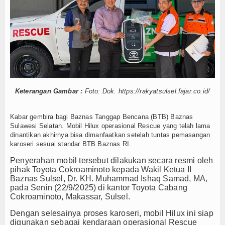
Mustahik
Muzaki
Palestina
Wakaf
Keterangan Gambar :
Foto: Dok. https://rakyatsulsel.fajar.co.id/
Wasiat dan DSKL
Kabar gembira bagi Baznas Tanggap Bencana (BTB) Baznas
Z-UPDATE
Sulawesi Selatan. Mobil Hilux operasional Rescue yang telah lama
dinantikan akhirnya bisa dimanfaatkan setelah tuntas pemasangan
Z-Academy
karoseri sesuai standar BTB Baznas RI.
Penyerahan mobil tersebut dilakukan secara resmi oleh
Z-Commerce
pihak Toyota Cokroaminoto kepada Wakil Ketua II
Baznas Sulsel, Dr. KH. Muhammad Ishaq Samad, MA,
Z-Celeb
pada Senin (22/9/2025) di kantor Toyota Cabang
Cokroaminoto, Makassar, Sulsel.
Z-Spirit
Dengan selesainya proses karoseri, mobil Hilux ini siap
digunakan sebagai kendaraan operasional Rescue