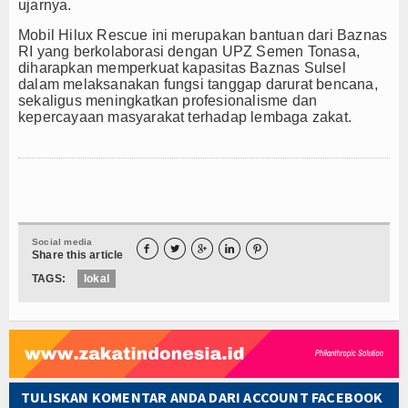
ujarnya.
Resensi
Mobil Hilux Rescue ini merupakan bantuan dari Baznas
RI yang berkolaborasi dengan UPZ Semen Tonasa,
Z-STORY
diharapkan memperkuat kapasitas Baznas Sulsel
dalam melaksanakan fungsi tanggap darurat bencana,
sekaligus meningkatkan profesionalisme dan
Z-Story Lokal
kepercayaan masyarakat terhadap lembaga zakat.
Z-Story Nasional
Z-Story Global
Galeri
Social media





Share this article
Agenda
TAGS:
lokal
Video
Indeks Berita
TULISKAN KOMENTAR ANDA DARI ACCOUNT FACEBOOK